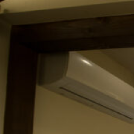
の
ー:
通
信
障
害
に
つ
い
て
お
詫
び
申
し
上