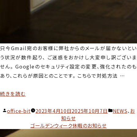
只今Gmail宛のお客様に弊社からのメールが届かないとい
う状況が数件起り、 ご迷惑をおかけし大変申し訳ございま
せん。 Googleのセキュリティ設定の変更、強化されたのも
あり、これらが原因とのことです。 こちらで対処方法 …
“【重
続きを読む
要】
投
カ
office-bit
2023年4月10日
2025年10月7日
NEWS
、
お
Gmail
稿
テ
知らせ
宛
者:
ゴ
ゴールデンウィーク休暇のお知らせ
へ
リ