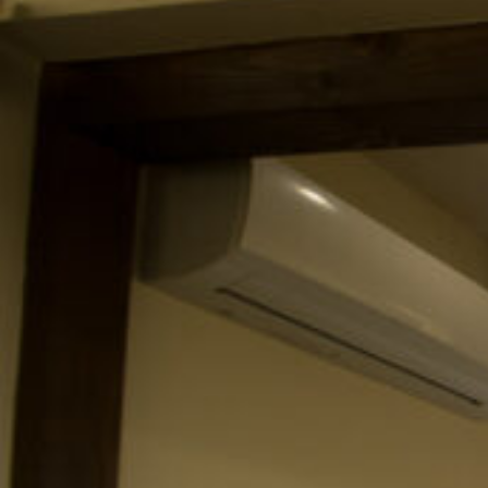
更
の
お
知
ら
せ”
の