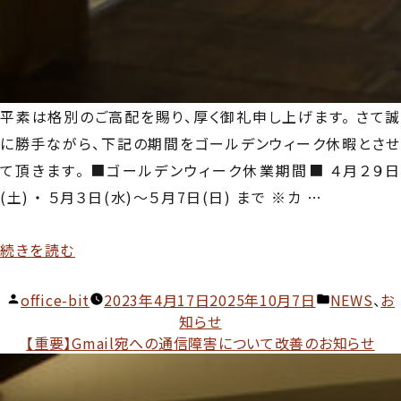
平素は格別のご高配を賜り、厚く御礼申し上げます。 さて誠
に勝手ながら、下記の期間をゴールデンウィーク休暇とさせ
て頂きます。 ■ゴールデンウィーク休業期間■ ４月２９日
(土) ・ ５月３日(水)～５月7日(日) まで ※カ …
“GW
続きを読む
休
投
カ
office-bit
2023年4月17日
2025年10月7日
NEWS
、
お
暇
稿
テ
知らせ
日
者:
ゴ
【重要】Gmail宛への通信障害について改善のお知らせ
程
リ
変
ー: