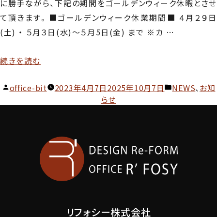
に勝手ながら、下記の期間をゴールデンウィーク休暇とさせ
て頂きます。 ■ゴールデンウィーク休業期間■ ４月２９日
(土) ・ ５月３日(水)～５月5日(金) まで ※カ …
“ゴ
続きを読む
ー
投
カ
office-bit
2023年4月7日
2025年10月7日
NEWS
、
お知
ル
稿
テ
らせ
デ
者:
ゴ
ン
リ
ウ
ー:
ィ
ー
ク
休
暇
リフォシー株式会社