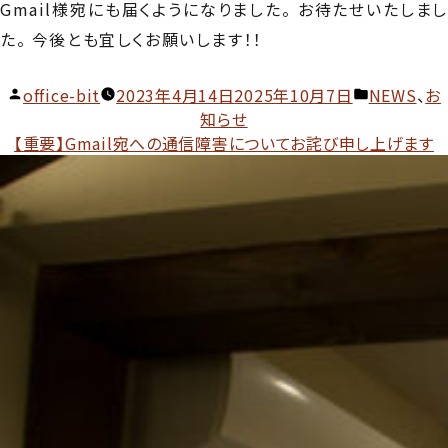
Gmail様宛にも届くようになりました。 お待たせいたしまし
た。 今後とも宜しくお願いします！！
投
カ
office-bit
2023年4月14日
2025年10月7日
NEWS
、
お
稿
テ
知らせ
者:
ゴ
【重要】Gmail宛への通信障害についてお詫び申し上げます
リ
ー: