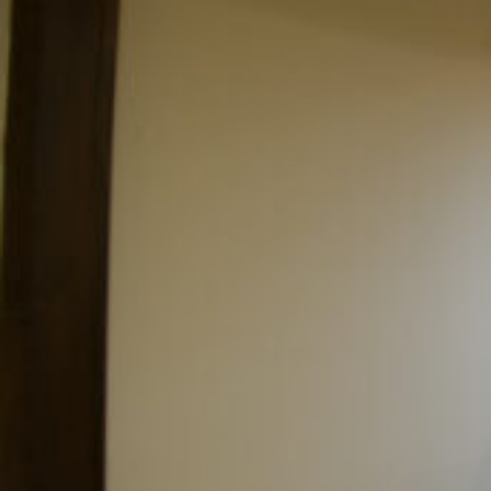
げ
ま
す”
の