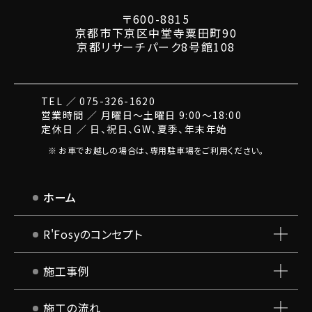
の
〒600-8815
お
京都市下京区中堂寺粟田町90
知
京都リサーチパーク8号館108
ら
せ”
TEL ／ 075-326-1620
の
営業時間 ／ 月曜日～土曜日 9:00～18:00
定休日 ／ 日、祝日、GW、夏季、年末年始
お車でお越しの場合は、専用駐車場をご利用ください。
ホーム
R'Fosyのコンセプト
施工事例
施工の流れ