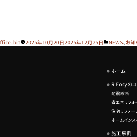
投
カ
ffice-bit
2025年10月20日
2025年12月25日
NEWS
、
お知
稿
テ
:
ゴ
リ
ホーム
ー:
R'Fosyの
耐震診断
省エネリフォ
住宅リフォー
ホームインス
施工事例