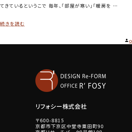
てきているというこで 毎年、「部屋が寒い」「暖房を …
“や
続きを読む
っ
o
と
秋
者
が
来
た！？”
の
リフォシー株式会社
〒600-8815
京都市下京区中堂寺粟田町90